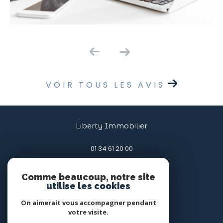
VOIR TOUS LES AVIS
Liberty Immobilier
01 34 61 20 00
contact@liberty-immo.com
6 rue Jean Jaurès
Comme beaucoup, notre site
78190
Trappes
utilise les cookies
On aimerait vous accompagner pendant
votre visite.
Nous suivre sur